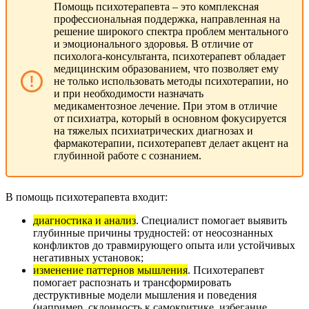
Помощь психотерапевта – это комплексная
профессиональная поддержка, направленная на
решение широкого спектра проблем ментального
и эмоционального здоровья. В отличие от
психолога-консультанта, психотерапевт обладает
медицинским образованием, что позволяет ему
не только использовать методы психотерапии, но
и при необходимости назначать
медикаментозное лечение. При этом в отличие
от психиатра, который в основном фокусируется
на тяжелых психиатрических диагнозах и
фармакотерапии, психотерапевт делает акцент на
глубинной работе с сознанием.
В помощь психотерапевта входит:
диагностика и анализ
. Специалист помогает выявить
глубинные причины трудностей: от неосознанных
конфликтов до травмирующего опыта или устойчивых
негативных установок;
изменение паттернов мышления
. Психотерапевт
помогает распознать и трансформировать
деструктивные модели мышления и поведения
(например, склонность к самокритике, избегание